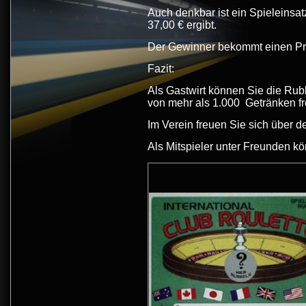
Auch denkbar ist ein Spieleinsatz 
37,00 €
ergibt.
Der Gewinner bekommt einen Pre
Fazit:
Als Gastwirt können Sie die Rub
von mehr als 1.000
Getränken
f
Im Verein freuen Sie sich über d
Als Mitspieler unter Freunden k