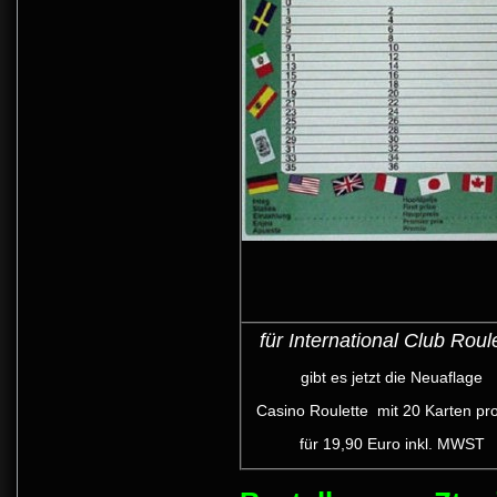
für International Club Roul
gibt es jetzt die Neuaflage
Casino Roulette mit 20 Karten pr
für 19,90 Euro inkl. MWST