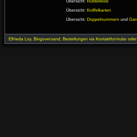
Übersicht:
Rubbellose
Übersicht:
Kniffelkarten
Übersicht:
Doppelnummern
und
Gar
Elfrieda Loy, Bingoversand, Bestellungen via Kontaktformular ode